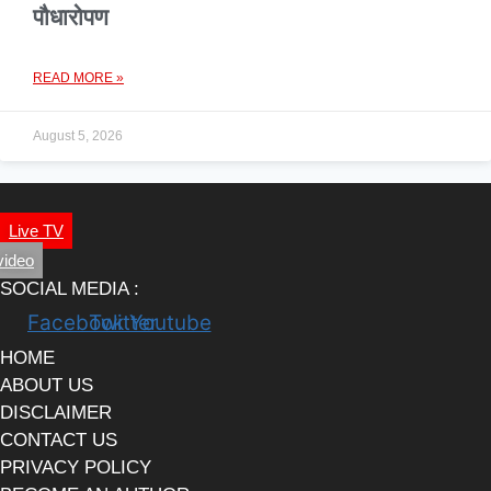
पौधारोपण
READ MORE »
August 5, 2026
Live TV
video
SOCIAL MEDIA :
Facebook
Twitter
Youtube
HOME
ABOUT US
DISCLAIMER
CONTACT US
PRIVACY POLICY