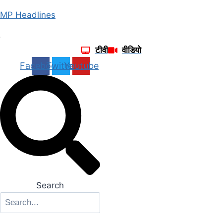
Skip
MP Headlines
to
content
टीवी
वीडियो
Facebook
Twitter
Youtube
Search