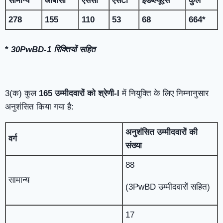
सामान्य
ओबीसी
एससी
एसटी
ईडब्ल्यूएस
कुल
278
155
110
53
68
664*
*
30PwBD-1
रिक्तियों सहित
3(क) कुल
165
उम्मीदवारों को
श्रेणी-
I
में नियुक्ति के लिए निम्नानुसार
अनुशंसित किया गया है:
अनुशंसित उम्मीदवारों की
वर्ग
संख्या
88
सामान्य
(3PwBD उम्मीदवारों सहित)
17