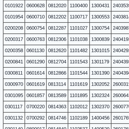
0101922
0600628
0812020
1100400
1300431
240353
0101954
0600710
0812202
1100717
1300553
240381
0200208
0600754
0812287
1101027
1300754
240398
0200317
0600763
0812306
1101038
1300839
240419
0200358
0601130
0812620
1101482
1301015
240429
0200841
0601290
0812704
1101543
1301179
240439
0300811
0601614
0812866
1101544
1301390
240439
0300970
0601619
0813114
1101619
1302052
260031
0301095
0601857
0813589
1101895
1302324
260064
0301117
0700220
0814363
1102012
1302370
260077
0301132
0700292
0814746
1102189
1400456
260176