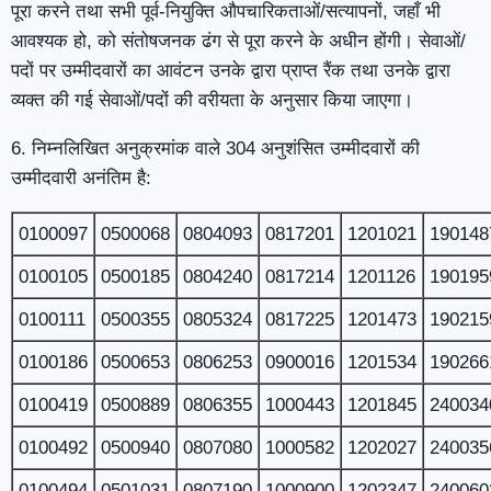
पूरा करने तथा सभी पूर्व-नियुक्ति औपचारिकताओं/सत्यापनों, जहाँ भी
आवश्यक हो, को संतोषजनक ढंग से पूरा करने के अधीन होंगी। सेवाओं/
पदों पर उम्मीदवारों का आवंटन उनके द्वारा प्राप्त रैंक तथा उनके द्वारा
व्यक्त की गई सेवाओं/पदों की वरीयता के अनुसार किया जाएगा।
6. निम्नलिखित अनुक्रमांक वाले 304 अनुशंसित उम्मीदवारों की
उम्मीदवारी अनंतिम है:
0100097
0500068
0804093
0817201
1201021
190148
0100105
0500185
0804240
0817214
1201126
190195
0100111
0500355
0805324
0817225
1201473
190215
0100186
0500653
0806253
0900016
1201534
190266
0100419
0500889
0806355
1000443
1201845
240034
0100492
0500940
0807080
1000582
1202027
240035
0100494
0501031
0807190
1000900
1202347
240060