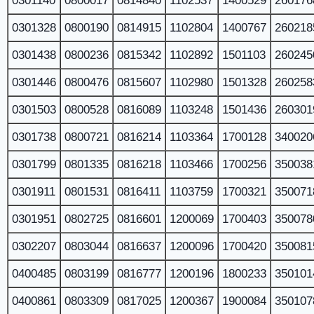
0301140
0800017
0814840
1102537
1400529
260176
0301328
0800190
0814915
1102804
1400767
260218
0301438
0800236
0815342
1102892
1501103
260245
0301446
0800476
0815607
1102980
1501328
260258
0301503
0800528
0816089
1103248
1501436
260301
0301738
0800721
0816214
1103364
1700128
340020
0301799
0801335
0816218
1103466
1700256
350038
0301911
0801531
0816411
1103759
1700321
350071
0301951
0802725
0816601
1200069
1700403
350078
0302207
0803044
0816637
1200096
1700420
350081
0400485
0803199
0816777
1200196
1800233
350101
0400861
0803309
0817025
1200367
1900084
350107