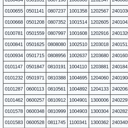
0100655
0501141
0807237
1001358
1202567
240103
0100668
0501208
0807352
1001514
1202605
240104
0100781
0501559
0807997
1001608
1202916
240132
0100841
0501625
0808080
1002510
1203018
240151
0100934
0501715
0808956
1002637
1203680
240160
0101147
0501847
0810191
1004110
1203881
240184
0101232
0501971
0810388
1004695
1204060
240190
0101287
0600113
0810561
1004892
1204133
240206
0101462
0600257
0810912
1004901
1300006
240229
0101578
0600348
0810999
1004903
1300304
240282
0101583
0600528
0811745
1100341
1300362
240340