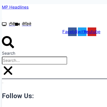
Skip
MP Headlines
to
content
टीवी
वीडियो
Facebook
Twitter
Youtube
Search
Follow Us: