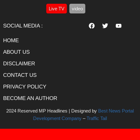
Live TV
video
SOCIAL MEDIA :
HOME
ABOUT US
DISCLAIMER
CONTACT US
PRIVACY POLICY
BECOME AN AUTHOR
2024 Reserved MP Headlines | Designed by
Best News Portal
Development Company
–
Traffic Tail
Digital Marketing Courses